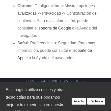
Chrome
: Configuración -> Mostrar opciones
avanzadas -> Privacidad -> Configuración de
contenido. Para más información, puede
consultar el
soporte de Google
o la Ayuda del
navegador.
Safari
: Preferencias -> Seguridad. Para más
información, puede consultar el
soporte de
Apple
o la Ayuda del navegador.
© Copyright
2026 | Cover Stylo
Esta página utiliza cookies y otras
tecnologías para que podamos
Instagram
Facebook
LinkedIn
Acepto
Rechazar
mejorar tu experiencia en nuestro