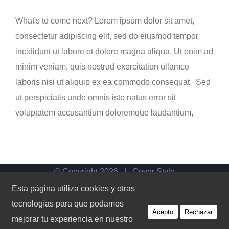
What's to come next? Lorem ipsum dolor sit amet,
consectetur adipiscing elit, sed do eiusmod tempor
incididunt ut labore et dolore magna aliqua. Ut enim ad
minim veniam, quis nostrud exercitation ullamco
laboris nisi ut aliquip ex ea commodo consequat. Sed
ut perspiciatis unde omnis iste natus error sit
voluptatem accusantium doloremque laudantium,
© Copyright
2026 | Cover Stylo
Esta página utiliza cookies y otras
tecnologías para que podamos
Instagram
Facebook
LinkedIn
Acepto
Rechazar
mejorar tu experiencia en nuestro